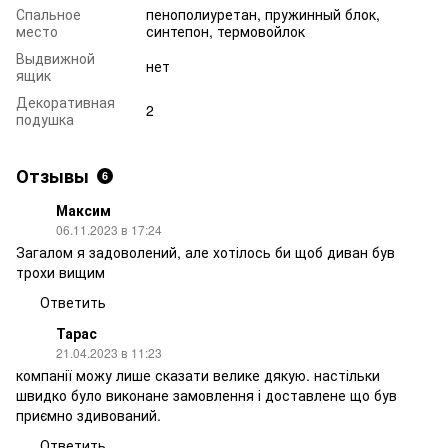
Спальное
пенополиуретан, пружинный блок,
место
синтепон, термовойлок
Выдвижной
нет
ящик
Декоративная
2
подушка
Отзывы
6
Максим
06.11.2023 в 17:24
Загалом я задоволений, але хотілось би щоб диван був
трохи вищим
Ответить
Тарас
21.04.2023 в 11:23
компанії можу лише сказати велике дякую. настільки
швидко було виконане замовлення і доставлене що був
приємно здивований.
Ответить