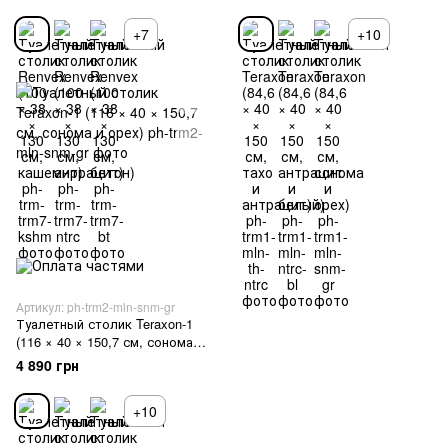
+7
+10
Артикул: ph-trm2-mln-snm-gr
Туалетный столик Teraxon-1
(116 × 40 × 150,7 см, сонома и
орех)
4 890 грн
+10