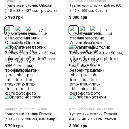
Артикул: ph-trm-trm2-trfl
Артикул: ph-trm-trm6-bt
Туалетный столик Orlaxon
Туалетный столик Zolvex (60
(116 × 38 × 127 см, трюфель)
× 45 × 155 см, бетон)
5 190 грн
3 390 грн
+7
+7
Артикул: ph-trm-trm7-kshm
Артикул: ph-trm1-mln-th-ntrc
Туалетный столик Renvex
Туалетный столик Teraxon
(100 × 38 × 130 см, кашемир)
(84,6 × 40 × 150 см, тахо и
антрацит)
5 790 грн
3 990 грн