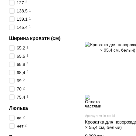
2
127
1
138.5
1
139.1
1
145.4
Ширина кровати (см)
1
65.2
1
65.5
2
65.8
2
68,4
2
69
2
70
1
75.4
Люлька
Артикул: vr-ln-rm-bl
2
да
Кроватка для новорожд
2
нет
× 95,4 см, белый)