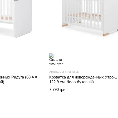
Артикул: vr-ln-stl-bl-bk
нных Радуга (68,4 ×
Кроватка для новорожденных Утро-1 
ый)
122,9 см, бело-буковый)
7 790 грн