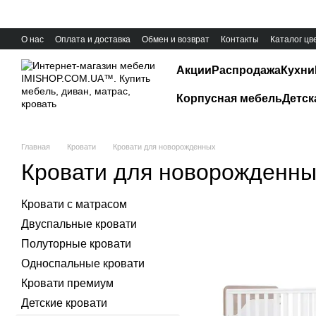
Перейти к основному контенту
О нас
Оплата и доставка
Обмен и возврат
Контакты
Каталог цв
Акции
Распродажа
Кухни
Корпусная мебель
Детск
Главная
Кровати
Кровати для новорожденных
Кровати для новорожденны
Кровати с матрасом
Двуспальные кровати
Полуторные кровати
Односпальные кровати
Кровати премиум
Детские кровати