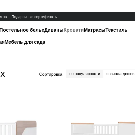
етов
Подарочные сертификаты
Постельное белье
Диваны
Кровати
Матрасы
Текстиль
ая
Мебель для сада
х
по популярности
сначала дешев
Сортировка: