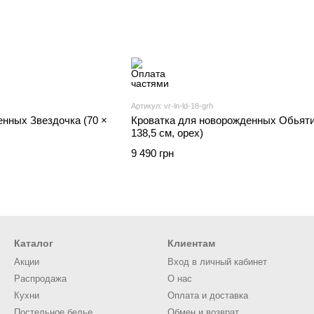
Артикул: vr-ln-ld-18-grh
енных Звездочка (70 ×
Кроватка для новорожденных Обьятия
138,5 см, орех)
9 490 грн
Каталог
Клиентам
Акции
Вход в личный кабинет
Распродажа
О нас
Кухни
Оплата и доставка
Постельное белье
Обмен и возврат