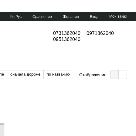
Мой заказ
Сравнение
Укр
Рус
Желания
Вход
0731362040
0971362040
0951362040
ле
сначала дороже
по названию
Отображение: