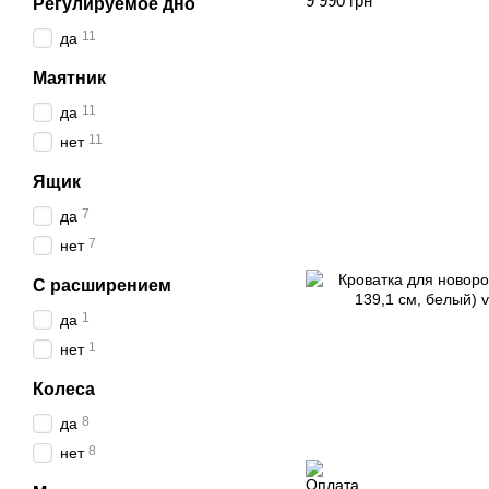
9 990 грн
Регулируемое дно
11
да
Маятник
11
да
11
нет
Ящик
7
да
7
нет
С расширением
1
да
1
нет
Колеса
8
да
8
нет