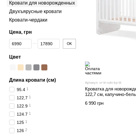
Кровати для новорожденных
Двухъярусные кровати
Кровати-чердаки
Цена, грн
От Цена, грн
До Цена, грн
OK
Цвет
Длина кровати (см)
Артикул: vr-ln-sdn-kp-bl
Кроватка для новорожде
1
95.4
122,7 см, капучино-бел
1
122,7
6 990 грн
1
122.9
1
124.7
1
125
2
126