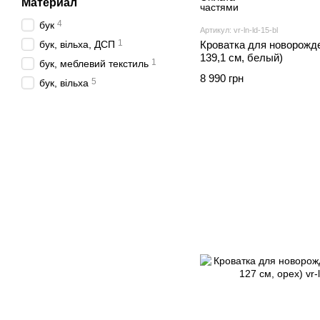
Материал
4
бук
Артикул: vr-ln-ld-15-bl
1
бук, вільха, ДСП
Кроватка для новорожде
139,1 см, белый)
1
бук, меблевий текстиль
8 990 грн
5
бук, вільха