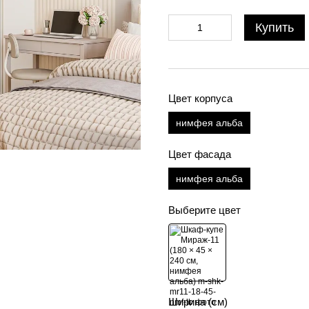
Купить
Цвет корпуса
нимфея альба
Цвет фасада
нимфея альба
Выберите цвет
Ширина (см)