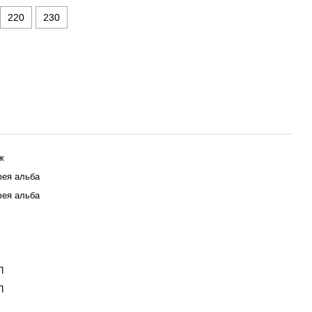
220
230
ж
ея альба
ея альба
П
П