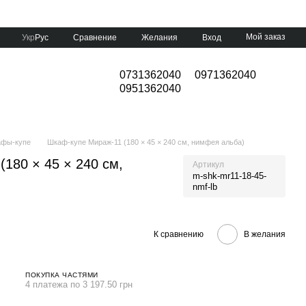
Мой заказ
Сравнение
Укр
Рус
Желания
Вход
0731362040
0971362040
0951362040
фы-купе
Шкаф-купе Мираж-11 (180 × 45 × 240 см, нимфея альба)
180 × 45 × 240 см,
Артикул
m-shk-mr11-18-45-
nmf-lb
К сравнению
В желания
ПОКУПКА ЧАСТЯМИ
4 платежа по 3 197.50 грн