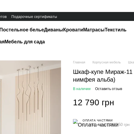
етов
Подарочные сертификаты
Постельное белье
Диваны
Кровати
Матрасы
Текстиль
ая
Мебель для сада
Главная
Корпусная мебель
Шка
Шкаф-купе Мираж-11 (
нимфея альба)
В наличии
Оставить отзыв
12 790 грн
ОПЛАТА ЧАСТЯМИ
4 платежа по 3 197.50 грн