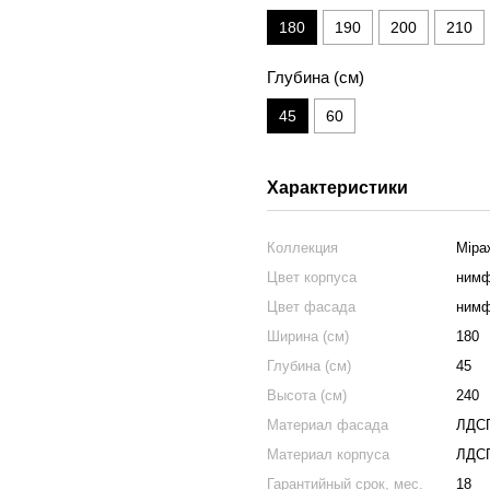
180
190
200
210
Глубина (см)
45
60
Характеристики
Коллекция
Міра
Цвет корпуса
нимф
Цвет фасада
нимф
Ширина (см)
180
Глубина (см)
45
Высота (см)
240
Материал фасада
ЛДС
Материал корпуса
ЛДС
Гарантийный срок, мес.
18