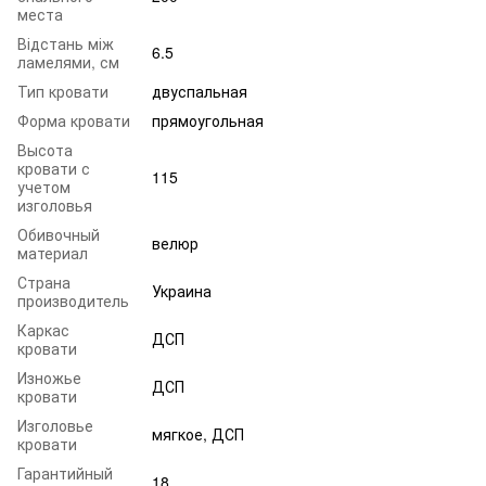
места
Відстань між
6.5
ламелями, см
Тип кровати
двуспальная
Форма кровати
прямоугольная
Высота
кровати с
115
учетом
изголовья
Обивочный
велюр
материал
Страна
Украина
производитель
Каркас
ДСП
кровати
Изножье
ДСП
кровати
Изголовье
мягкое, ДСП
кровати
Гарантийный
18