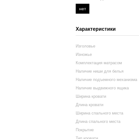
нет
Характеристики
Изголовье
Изножье
Комплектация матрасом
Наличие ниши для белья
Наличие подъемного механизма
Наличие выдвижного ящика
Ширина кровати
Длина кровати
Ширина спального места
Длина спального места
Покрытие
Тип кровати