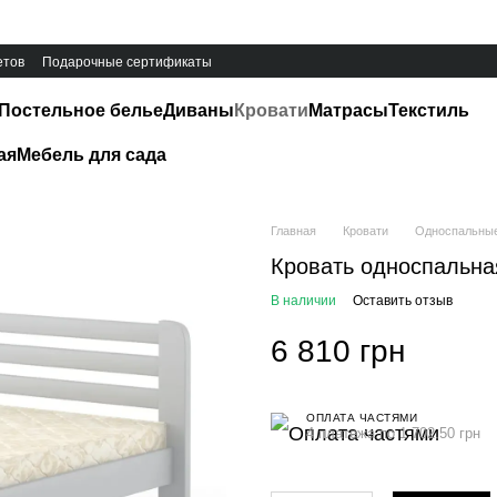
етов
Подарочные сертификаты
Постельное белье
Диваны
Кровати
Матрасы
Текстиль
ая
Мебель для сада
Главная
Кровати
Односпальные
Кровать односпальная 
В наличии
Оставить отзыв
6 810 грн
ОПЛАТА ЧАСТЯМИ
4 платежа по 1 702.50 грн