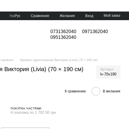
Мой заказ
Сравнение
Укр
Рус
Желания
Вход
0731362040
0971362040
0951362040
 кровати
Кровать односпальная Виктория (Livia) (70 × 190 см)
Виктория (Livia) (70 × 190 см)
Артикул
lv-70x190
К сравнению
В желания
ПОКУПКА ЧАСТЯМИ
4 платежа по 1 702.50 грн