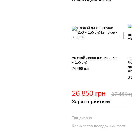
Угловой диван Шелби (250
То
× 155 см)
Ло
дв
24 490 грн
Ak
3 
26 850 грн
27 680 г
Характеристики
Тип дивана
Количество посадочных мест