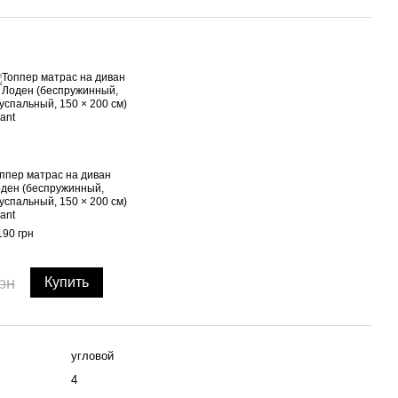
ппер матрас на диван
ден (беспружинный,
успальный, 150 × 200 см)
ant
190 грн
рн
Купить
угловой
4