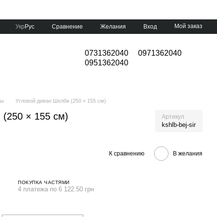
Мой заказ
Сравнение
Укр
Рус
Желания
Вход
0731362040
0971362040
0951362040
ны
Угловой диван Шелби (250 × 155 см)
(250 × 155 см)
Артикул
kshlb-bej-sir
К сравнению
В желания
ПОКУПКА ЧАСТЯМИ
4 платежа по 6 122.50 грн