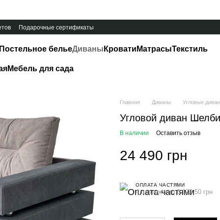
етов
Подарочные сертификаты
Постельное белье
Диваны
Кровати
Матрасы
Текстиль
ая
Мебель для сада
Главная
Диваны
Угловые дива
Угловой диван Шелби 
В наличии
Оставить отзыв
24 490 грн
ОПЛАТА ЧАСТЯМИ
4 платежа по 6 122.50 грн