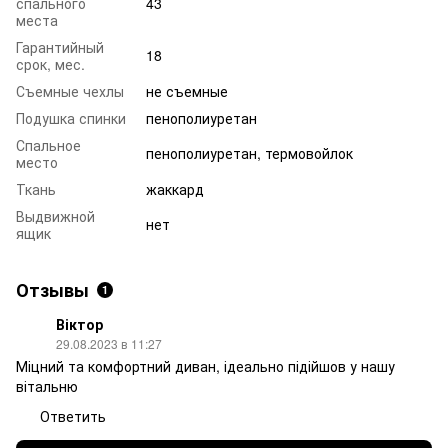
спального
43
места
Гарантийный
18
срок, мес.
Съемные чехлы
не съемные
Подушка спинки
пенополиуретан
Спальное
пенополиуретан, термовойлок
место
Ткань
жаккард
Выдвижной
нет
ящик
Отзывы
1
Віктор
29.08.2023 в 11:27
Міцний та комфортний диван, ідеально підійшов у нашу
вітальню
Ответить