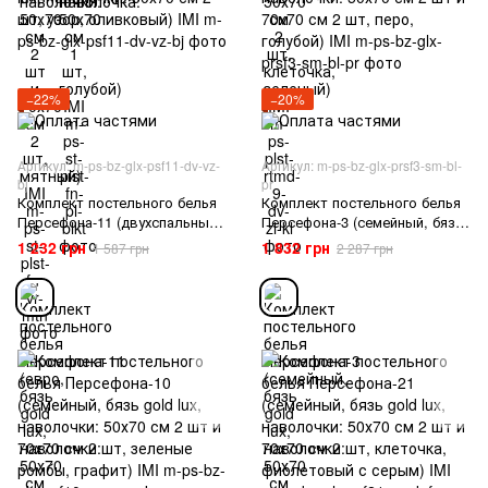
−22%
−20%
Артикул: m-ps-bz-glx-psf11-dv-vz-
Артикул: m-ps-bz-glx-prsf3-sm-bl-
bj
pr
Комплект постельного белья
Комплект постельного белья
Персефона-11 (двухспальный,
Персефона-3 (семейный, бязь
бязь gold lux, наволочки:
gold lux, наволочки: 50х70 см
1 232 грн
1 832 грн
1 587 грн
2 287 грн
50х70 см 2 шт, узор,
2 шт и 70х70 см 2 шт, перо,
оливковый) IMI
голубой) IMI