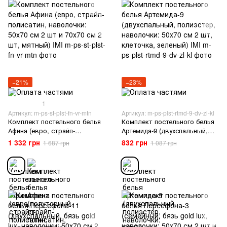
−21%
−23%
1
Артикул: m-ps-st-plst-fn-vr-mtn
Артикул: m-ps-plst-rtmd-9-dv-zl-kl
Комплект постельного белья
Комплект постельного белья
Афина (евро, страйп-
Артемида-9 (двухспальный,
полисатин, наволочки: 50х70
полиэстер, наволочки: 50х70
1 332 грн
832 грн
1 687 грн
1 087 грн
см 2 шт и 70х70 см 2 шт,
см 2 шт, клеточка, зеленый)
мятный) IMI
IMI