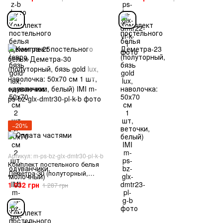
2 шт и 70х70 см 2 шт,
50х70 см 1 шт, веточки,
одуванчики, молочный) IMI
белый) IMI
−20%
Артикул: m-ps-bz-glx-dmtr30-pl-k-b
Комплект постельного белья
Деметра-30 (полуторный,
бязь gold lux, наволочка:
1 032 грн
1 287 грн
50х70 см 1 шт, одуванчики,
белый) IMI