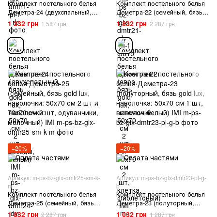
Комплект постельного белья
Комплект постельного белья
Деметра-24 (двухспальный,
Деметра-22 (семейный, бязь
бязь gold lux, наволочки:
gold lux, наволочки: 50х70 см
1 232 грн
1 832 грн
1 587 грн
2 287 грн
50х70 см 2 шт, звезды,
2 шт и 70х70 см 2 шт, клетка,
белый) IMI
фиолетовый) IMI
−20%
−20%
Артикул: m-ps-bz-glx-dmtr25-sm-k-
Артикул: m-ps-bz-glx-dmtr23-pl-g-
m
b
Комплект постельного белья
Комплект постельного белья
Деметра-25 (семейный, бязь
Деметра-23 (полуторный,
gold lux, наволочки: 50х70 см
бязь gold lux, наволочка:
1 832 грн
1 032 грн
2 287 грн
1 287 грн