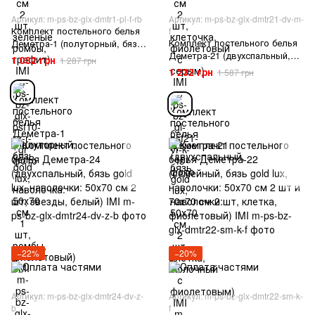
Артикул: m-ps-bz-glx-dmtr1-pl-f-rb
Артикул: m-ps-bz-glx-dmtr21-dv-m-
Комплект постельного белья
f
Комплект постельного белья
Деметра-1 (полуторный, бязь
Деметра-21 (двухспальный,
gold lux, наволочка: 50х70 см
1 032 грн
1 287 грн
бязь gold lux, наволочки:
1 шт, ромбы, фиолетовый)
1 232 грн
1 587 грн
50х70 см 2 шт, клетка,
IMI
молочный с фиолетовым) IMI
−22%
−20%
Артикул: m-ps-bz-glx-dmtr24-dv-z-
Артикул: m-ps-bz-glx-dmtr22-sm-k-
b
f