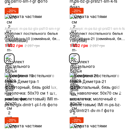
−20%
−20%
Артикул: m-ps-bz-glx-psf10-sm-r-gr
Артикул: m-ps-bz-gl-prsf21-sm-k-fs
Комплект постельного белья
Комплект постельного белья
Персефона-10 (семейный, бязь
Персефона-21 (семейный, бязь
gold lux, наволочки: 50х70 см
gold lux, наволочки: 50х70 см
1 832 грн
1 832 грн
2 287 грн
2 287 грн
2 шт и 70х70 см 2 шт, зеленые
2 шт и 70х70 см 2 шт,
ромбы, графит) IMI
клеточка, фиолетовый с
серым) IMI
−20%
−22%