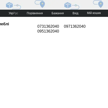
Мій кошик
Порівняння
Укр
Рус
Бажання
Вхід
меблі
0731362040
0971362040
0951362040