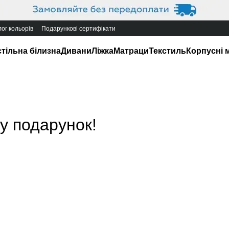
ог кольорів
Подарункові сертифікати
тільна білизна
Дивани
Ліжка
Матраци
Текстиль
Корпусні 
 у подарунок!