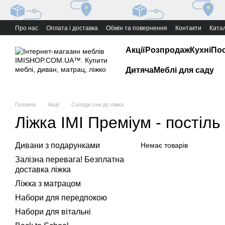
Перейти до основного контенту
Про нас
Оплата і доставка
Обмін та повернення
Контакти
Катал
Акції
Розпродаж
Кухні
Пос
Дитяча
Меблі для саду
Головна
Акції
Солодкі сни до ліжка
Ліжка ІМІ Преміум - постіль
Дивани з подарунками
Немає товарів
Залізна перевага! Безплатна
доставка ліжка
Ліжка з матрацом
Набори для передпокою
Набори для вітальні