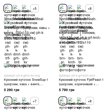
+5
+8
Артикул: ph-k-gtmn-kv-vng
Артикул: ph-k-grf-krch-snm
Кухонний куточок SnowSup-1
Кухонний куточок FjellFeast-1
(шкірзам, кава + венге,
(шкірзам, коричневий +
150х110 см)
сонома, 160х120 см)
5 290 грн
5 790 грн
+7
+8