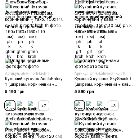
Артикул: ph-k-mprtr-krch-th
Артикул: ph-k-kptn-krch-kv-trfl
Кухонний куточок ArcticEatery-
Кухонний куточок SkySnack-1
1 (шкірзам, коричневий +
(шкірзам, коричневий + кава
тахо, 150х110 см)
+ трюфель, 150х110 см)
5 190 грн
5 890 грн
+7
+3