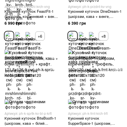
Артикул: ph-k-mrshl-krch-vng
Артикул: ph-k-przdnt-kv-vng
Кухонний куточок FeastFit-1
Кухонний куточок DineDream-1
(шкірзам, коричневий + венге,
(шкірзам, кава + венге,
160х120 см)
160х120 см)
6 990 грн
6 390 грн
+6
+8
Артикул: ph-k-sprtk-kv-bl-p-krft
Артикул: ph-k-frnt-krch-trfl
Кухонний куточок BiteBooth-1
Кухонний куточок
(шкірзам, кава + білий
SupperSpace-1 (шкірзам,