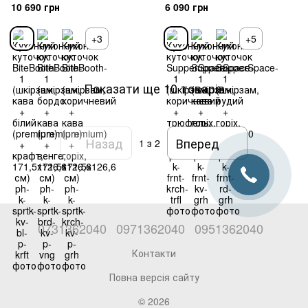
(premium) + крафт, 171,5х126,6
коричневий + трюфель,
10 690 грн
6 090 грн
см)
160х120 см)
+3
+5
Показати ще 10 товарів
Назад
Вперед
1
з 2
0731362040
0971362040
0951362040
Контакти
Повна версія сайту
© 2026