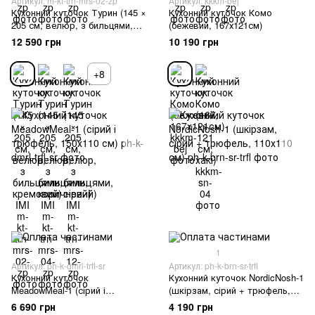
Артикул: m-kt-trn-mrs-02-zp
Артикул: kkkm-bej
Кухонний куточок Турин (145 ×
Кухонний куточок Комо
205 см, велюр, з бильцями,
(бежевий, 167х121см)
кремовий) IMI
12 590 грн
10 190 грн
+8
1
Артикул: ph-k-dmrl-trfl-sr
Артикул: ph-k-brn-sr-trfl
Кухонний куточок
Кухонний куточок NordicNosh-1
MeadowMeal-1 (сірий і
(шкірзам, сірий + трюфель,
трюфель, 150х110 см)
110х110 см)
6 690 грн
4 190 грн