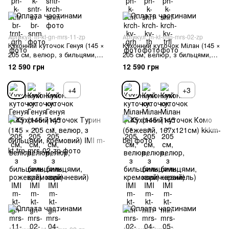
Артикул: m-kt-gn-mrs-11-zp
Артикул: m-kt-mln-mrs-02-zp
Кухонний куточок Генуя (145 ×
Кухонний куточок Мілан (145 ×
205 см, велюр, з бильцями,
205 см, велюр, з бильцями,
рожевий) IMI
кремовий) IMI
12 590 грн
12 590 грн
+4
+3