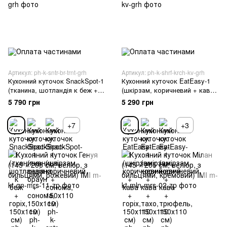
Артикул: ph-k-sntr-br-trnt-grh
Артикул: ph-k-shrf-krch-kv-grh
Кухонний куточок SnackSpot-1
Кухонний куточок EatEasy-1
(тканина, шотландія к беж +
(шкірзам, коричневий + кава
горіх, 150х110 см)
+ горіх, 150х110 см)
5 790 грн
5 290 грн
+7
+3