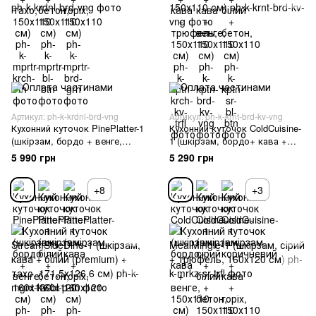
Артикул: ph-k-krdnl-brd-vng
Артикул: ph-k-krnt-brd-kv-vng
Кухонний куточок PinePlatter-1
Кухонний куточок ColdCuisine-
(шкірзам, бордо + венге,
1 (шкірзам, бордо+ кава +
160х120 см)
венге, 150х110 см)
5 990 грн
5 290 грн
+8
+3