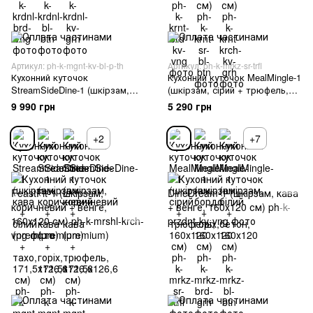
Артикул: ph-k-mgnt-kv-bl-p-th
Артикул: ph-k-mrkz-sr-trfl
Кухонний куточок
Кухонний куточок MealMingle-1
StreamSideDine-1 (шкірзам,
(шкірзам, сірий + трюфель,
кава + білий (premium) + тахо,
160х120 см)
9 990 грн
5 290 грн
171,5х126,6 см)
+2
+7