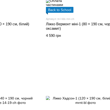
Back to School
Артикул: tn-l-lds-mn-ch
0 × 190 см, білий)
Ліжко Вермонт міні-1 (80 × 190 см, чо
оксамит)
4 590 грн