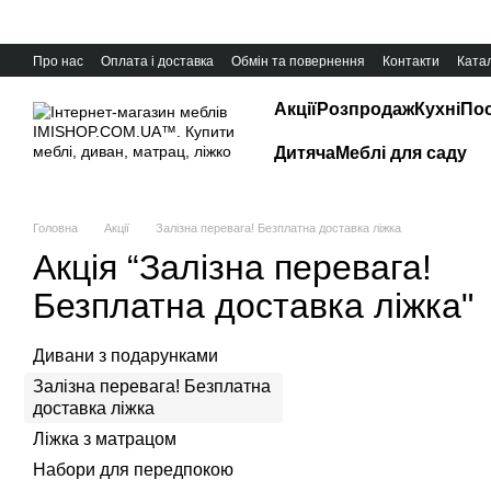
Перейти до основного контенту
Про нас
Оплата і доставка
Обмін та повернення
Контакти
Катал
Акції
Розпродаж
Кухні
Пос
Дитяча
Меблі для саду
Головна
Акції
Залізна перевага! Безплатна доставка ліжка
Акція “Залізна перевага!
Безплатна доставка ліжка"
Дивани з подарунками
Залізна перевага! Безплатна
доставка ліжка
Ліжка з матрацом
Набори для передпокою