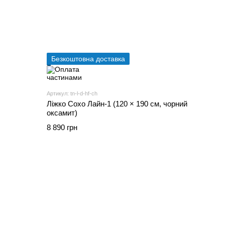
Безкоштовна доставка
Артикул: tn-l-d-hf-ch
Ліжко Сохо Лайн-1 (120 × 190 см, чорний
оксамит)
8 890 грн