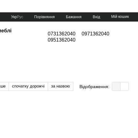
Мій кошик
Порівняння
Укр
Рус
Бажання
Вхід
меблі
0731362040
0971362040
0951362040
вше
спочатку дорожчі
за назвою
Відображення: