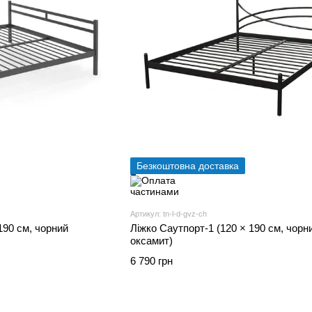
Безкоштовна доставка
Артикул: tn-l-d-gvz-ch
190 см, чорний
Ліжко Саутпорт-1 (120 × 190 см, чорн
оксамит)
6 790 грн