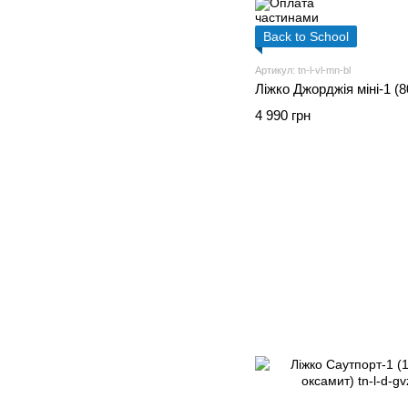
Back to School
Артикул: tn-l-vl-mn-bl
Ліжко Джорджія міні-1 (8
4 990 грн