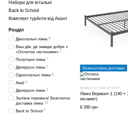
Набори для вітальні
Back to School
Комплект турботи від Акант
Розділ
8
Двоспальні ліжка
Ваш дім, де завжди добре з
1
«Оплатою частинами»
7
Полуторні ліжка
1
Двоярусні ліжка
Безкоштовна доставка
8
Односпальні ліжка
9
Акції
Артикул: tn-l-d-lds-14-19-ch
4
Двоярусні ліжка
Ліжко Вермонт-1 (140 × 
Залізна перевага! Безплатна
оксамит)
26
доставка ліжка
6 390 грн
7
Back to School