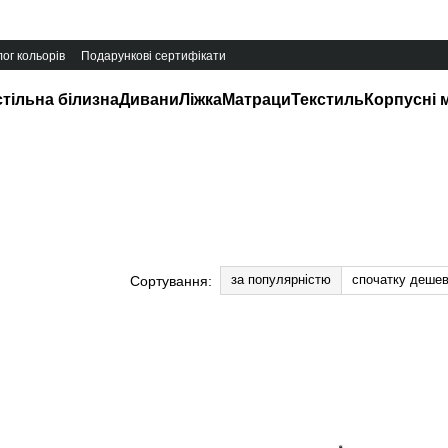
ог кольорів
Подарункові сертифікати
тільна білизна
Дивани
Ліжка
Матраци
Текстиль
Корпусні 
за популярністю
спочатку деше
Сортування: