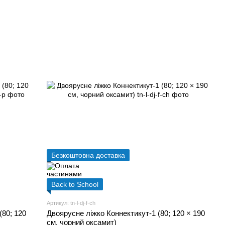
Безкоштовна доставка
Back to School
Артикул: tn-l-dj-f-ch
(80; 120
Двоярусне ліжко Коннектикут-1 (80; 120 × 190
см, чорний оксамит)