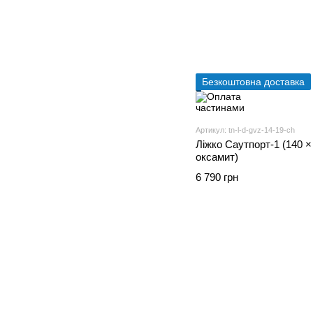
Безкоштовна доставка
Артикул: tn-l-d-gvz-14-19-ch
Ліжко Саутпорт-1 (140 ×
оксамит)
6 790 грн