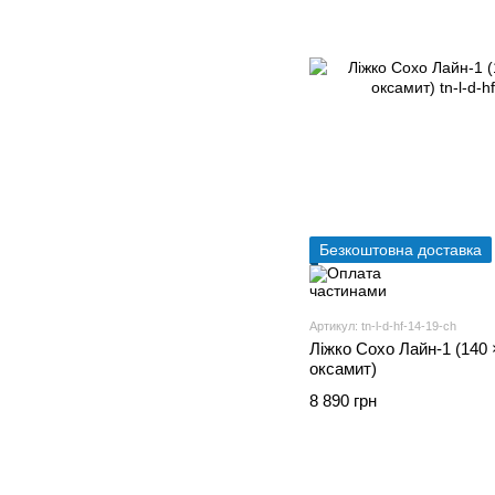
Безкоштовна доставка
Артикул: tn-l-d-hf-14-19-ch
Ліжко Сохо Лайн-1 (140 
оксамит)
8 890 грн