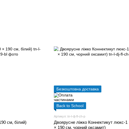
Безкоштовна доставка
Back to School
Артикул: tn-l-dj-fl-ch-p
190 см, білий)
Двоярусне ліжко Коннектикут люкс-1 
× 190 см, чорний оксамит)