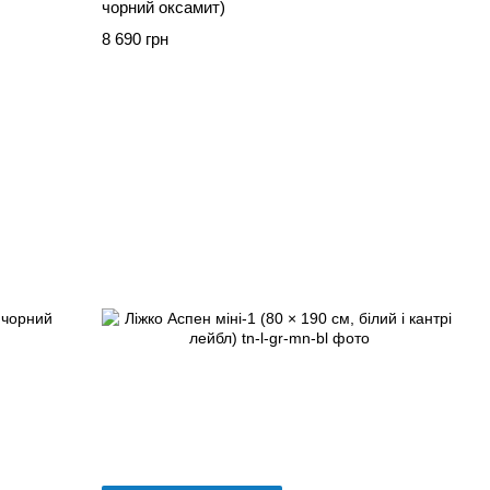
чорний оксамит)
8 690 грн