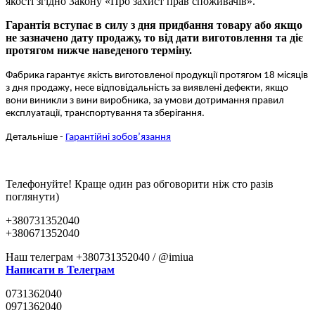
якості згідно Закону «Про захист прав споживачів».
Гарантія вступає в силу з дня придбання товару або якщо
не зазначено дату продажу, то від дати виготовлення та діє
протягом нижче наведеного терміну.
Фабрика гарантує якість виготовленої продукції протягом 18 місяців
з дня продажу, несе відповідальність за виявлені дефекти, якщо
вони виникли з вини виробника, за умови дотримання правил
експлуатації, транспортування та зберігання.
Детальніше -
Гарантійні зобов’язання
Телефонуйте! Краще один раз обговорити ніж сто разів
поглянути)
+380731352040
+380671352040
Наш телеграм +380731352040 / @imiua
Написати в Телеграм
0731362040
0971362040