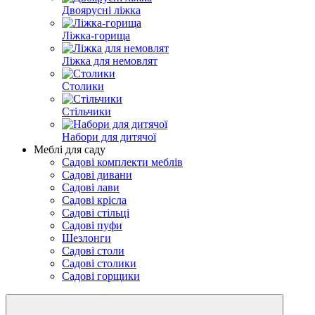
Двоярусні ліжка
Ліжка-горища
Ліжка для немовлят
Столики
Стільчики
Набори для дитячої
Меблі для саду
Садові комплекти меблів
Садові дивани
Садові лави
Садові крісла
Садові стільці
Садові пуфи
Шезлонги
Садові столи
Садові столики
Садові горщики