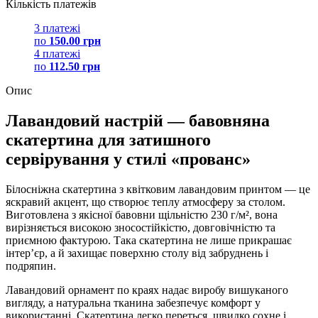
Кількість платежів
3 платежі
по
150.00 грн
4 платежі
по
112.50 грн
Опис
Лавандовий настрій — бавовняна
скатертина для затишного
сервірування у стилі «прованс»
Білосніжна скатертина з квітковим лавандовим принтом — це
яскравий акцент, що створює теплу атмосферу за столом.
Виготовлена з якісної бавовни щільністю 230 г/м², вона
вирізняється високою зносостійкістю, довговічністю та
приємною фактурою. Така скатертина не лише прикрашає
інтер’єр, а й захищає поверхню столу від забруднень і
подряпин.
Лавандовий орнамент по краях надає виробу вишуканого
вигляду, а натуральна тканина забезпечує комфорт у
використанні. Скатертина легко переться, швидко сохне і