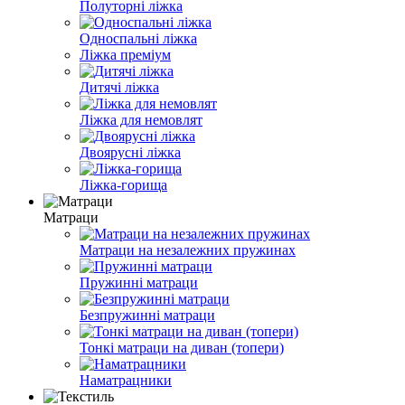
Полуторні ліжка
Односпальні ліжка
Ліжка преміум
Дитячі ліжка
Ліжка для немовлят
Двоярусні ліжка
Ліжка-горища
Матраци
Матраци на незалежних пружинах
Пружинні матраци
Безпружинні матраци
Тонкі матраци на диван (топери)
Наматрацники