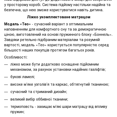
у просторому коробі. Система підйому настільки надійна та
безпечна, що нею зможе користуватися навіть дитина.
Ліжко укомплектоване матрацом
Модель «Тео»
- сучасний варіант з оптимальним
наповненням для комфортного сну та за демократичною
ціною, виготовлений на основі пружинного блоку «Боннель».
Завдяки ретельно підібраним матеріалам та розумній
вартості, модель «Тео» користується популярністю серед
більшості наших покупців протягом багатьох років.
Особливості:
ліжко може бути додатково оснащене підйомним
механізмом, за рахунок установки надійних газліфтів;
букові ламелі;
високе м’яке узголів’я та каркас, обтягнутий тканиною;
сучасний та стриманий дизайн;
великий вибір оббивної тканини;
термоповсть - захищає м’які шари матрацу від впливу
пружин;