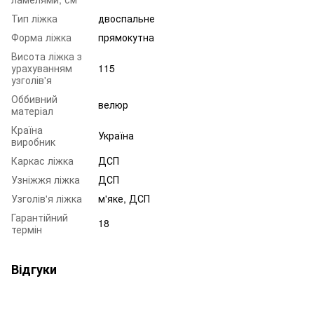
Тип ліжка
двоспальне
Форма ліжка
прямокутна
Висота ліжка з
урахуванням
115
узголів'я
Оббивний
велюр
матеріал
Країна
Україна
виробник
Каркас ліжка
ДСП
Узніжжя ліжка
ДСП
Узголів'я ліжка
м'яке, ДСП
Гарантійний
18
термін
Відгуки