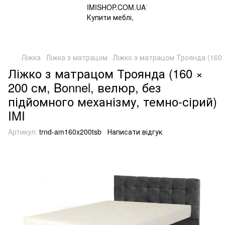
Ліжка
Ліжка з матрацом
Ліжко з матрацом Троянда (160 ×
Ліжко з матрацом Троянда (160 ×
200 см, Bonnel, велюр, без
підйомного механізму, темно-сірий)
IMI
Артикул:
trnd-am160x200tsb
Написати відгук