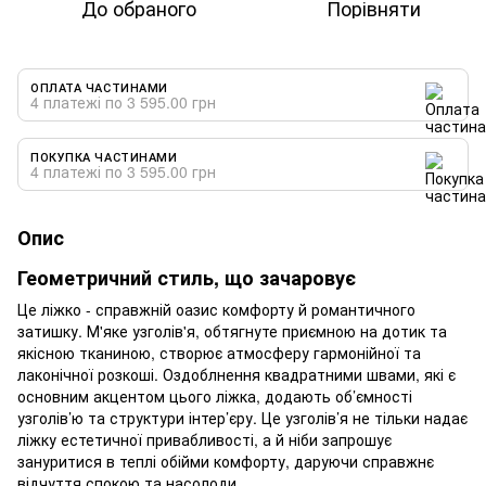
До обраного
Порівняти
ОПЛАТА ЧАСТИНАМИ
4 платежі по 3 595.00 грн
ПОКУПКА ЧАСТИНАМИ
4 платежі по 3 595.00 грн
Опис
Геометричний стиль, що зачаровує
Це ліжко - справжній оазис комфорту й романтичного
затишку. М'яке узголів'я, обтягнуте приємною на дотик та
якісною тканиною, створює атмосферу гармонійної та
лаконічної розкоші. Оздоблнення квадратними швами, які є
основним акцентом цього ліжка, додають об’ємності
узголів’ю та структури інтер’єру. Це узголів’я не тільки надає
ліжку естетичної привабливості, а й ніби запрошує
зануритися в теплі обійми комфорту, даруючи справжнє
відчуття спокою та насолоди.