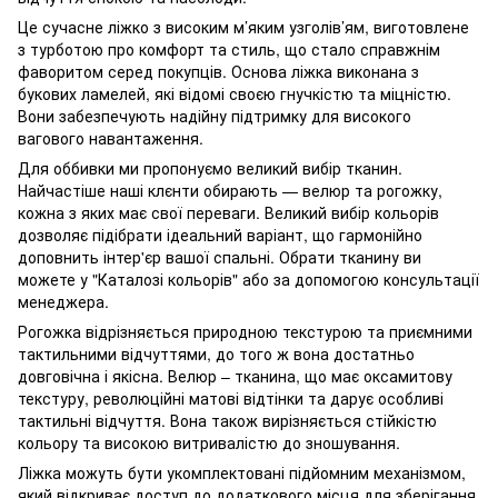
Це сучасне ліжко з високим м’яким узголів’ям, виготовлене
з турботою про комфорт та стиль, що стало справжнім
фаворитом серед покупців. Основа ліжка виконана з
букових ламелей, які відомі своєю гнучкістю та міцністю.
Вони забезпечують надійну підтримку для високого
вагового навантаження.
Для оббивки ми пропонуємо великий вибір тканин.
Найчастіше наші клєнти обирають — велюр та рогожку,
кожна з яких має свої переваги. Великий вибір кольорів
дозволяє підібрати ідеальний варіант, що гармонійно
доповнить інтер'єр вашої спальні. Обрати тканину ви
можете у "Каталозі кольорів" або за допомогою консультації
менеджера.
Рогожка відрізняється природною текстурою та приємними
тактильними відчуттями, до того ж вона достатньо
довговічна і якісна. Велюр – тканина, що має оксамитову
текстуру, революційні матові відтінки та дарує особливі
тактильні відчуття. Вона також вирізняється стійкістю
кольору та високою витривалістю до зношування.
Ліжка можуть бути укомплектовані підйомним механізмом,
який відкриває доступ до додаткового місця для зберігання