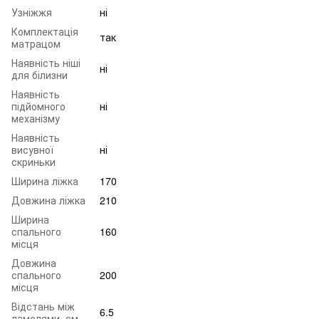
Узніжжя
ні
Комплектація
так
матрацом
Наявність ніші
ні
для білизни
Наявність
підйомного
ні
механізму
Наявність
висувної
ні
скриньки
Ширина ліжка
170
Довжина ліжка
210
Ширина
спального
160
місця
Довжина
спального
200
місця
Відстань між
6.5
ламелями, см