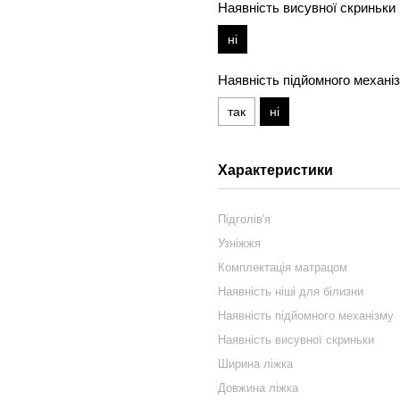
Наявність висувної скриньки
ні
Наявність підйомного механі
так
ні
Характеристики
Підголів'я
Узніжжя
Комплектація матрацом
Наявність ніші для білизни
Наявність підйомного механізму
Наявність висувної скриньки
Ширина ліжка
Довжина ліжка