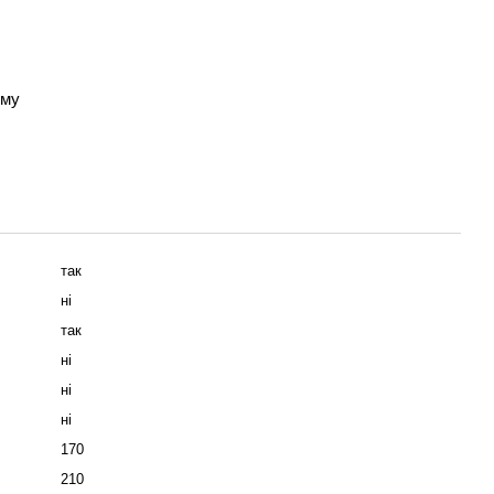
зму
так
ні
так
ні
ні
ні
170
210