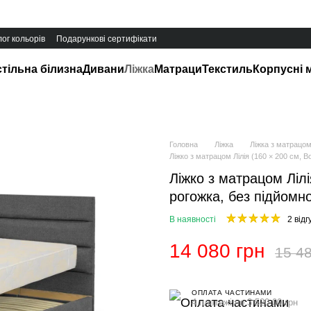
ог кольорів
Подарункові сертифікати
тільна білизна
Дивани
Ліжка
Матраци
Текстиль
Корпусні 
Головна
Ліжка
Ліжка з матрацо
Ліжко з матрацом Лілія (160 × 200 см, Bo
Ліжко з матрацом Лілі
рогожка, без підйомно
В наявності
2 відг
14 080 грн
15 48
ОПЛАТА ЧАСТИНАМИ
4 платежі по 3 520.00 грн