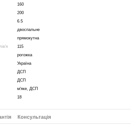
160
200
6.5
двоспальне
прямокутна
ів'я
115
рогожка
Україна
ДСП
ДСП
м'яке, ДСП
18
антія
Консультація