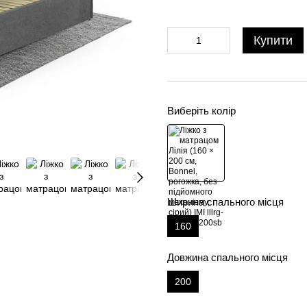
Купити
Виберіть колір
Ширина спального місця
160
Довжина спального місця
200