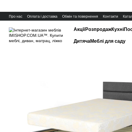
Перейти до основного контенту
Про нас
Оплата і доставка
Обмін та повернення
Контакти
Катал
Акції
Розпродаж
Кухні
Пос
Дитяча
Меблі для саду