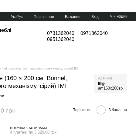
Мій кошик
Порівняння
Укр
Рус
Бажання
Вхід
меблі
0731362040
0971362040
0951362040
м
nnel, рогожка, без підйомного механізму, сірий) IMI
я (160 × 200 см, Bonnel,
Артикул
lllrg-
го механізму, сірий) IMI
am160x200sb
уки
0 грн
Порівняти
В бажання
ПОКУПКА ЧАСТИНАМИ
4 платежі по 3 520.00 грн