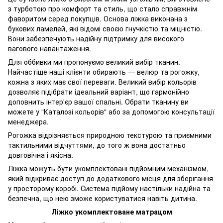
з турботою про комфорт та стиль, що стало справжнім
фаворитом серед покупців. Основа ліжка виконана з
букових ламелей, які відомі своєю гнучкістю та міцністю.
Вони забезпечують надійну підтримку для високого
вагового навантаження.
Для оббивки ми пропонуємо великий вибір тканин.
Найчастіше наші клієнти обирають — велюр та рогожку,
кожна з яких має свої переваги. Великий вибір кольорів
дозволяє підібрати ідеальний варіант, що гармонійно
доповнить інтер'єр вашої спальні. Обрати тканину ви
можете у "Каталозі кольорів" або за допомогою консультації
менеджера.
Рогожка відрізняється природною текстурою та приємними
тактильними відчуттями, до того ж вона достатньо
довговічна і якісна.
Ліжка можуть бути укомплектовані підйомним механізмом,
який відкриває доступ до додаткового місця для зберігання
у просторому коробі. Система підйому настільки надійна та
безпечна, що нею зможе користуватися навіть дитина.
Ліжко укомплектоване матрацом