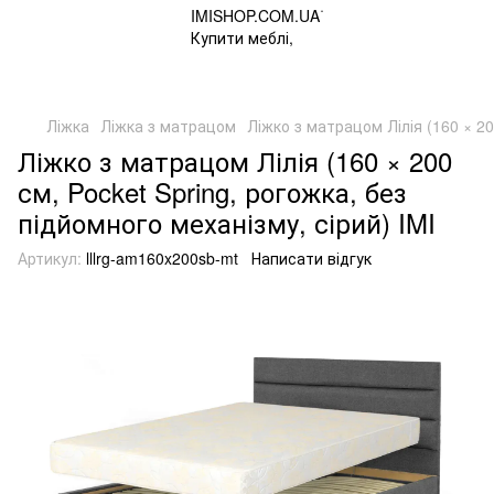
Ліжка
Ліжка з матрацом
Ліжко з матрацом Лілія (160 × 20
Ліжко з матрацом Лілія (160 × 200
см, Pocket Spring, рогожка, без
підйомного механізму, сірий) IMI
Артикул:
lllrg-am160x200sb-mt
Написати відгук