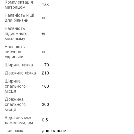
Комплектація
так
матрацом
Наявність ніші
ні
для білизни
Наявність
підйомного
ні
механізму
Наявність
висувної
ні
скриньки
Ширина ліжка
170
Довжина ліжка
210
Ширина
спального
160
місця
Довжина
спального
200
місця
Відстань між
6.5
ламелями, см
Тип ліжка
двоспальне