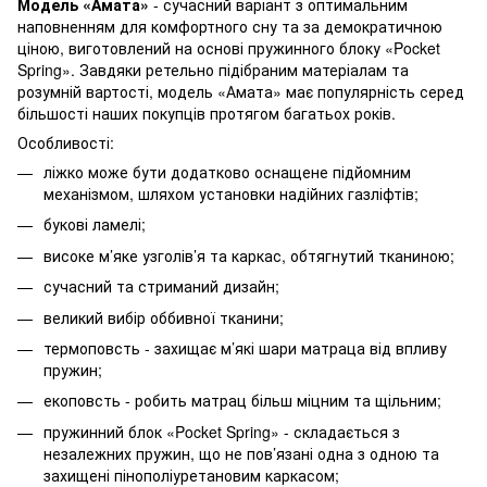
Модель «Амата»
- сучасний варіант з оптимальним
наповненням для комфортного сну та за демократичною
ціною, виготовлений на основі пружинного блоку «Pocket
Spring». Завдяки ретельно підібраним матеріалам та
розумній вартості, модель «Амата» має популярність серед
більшості наших покупців протягом багатьох років.
Особливості:
ліжко може бути додатково оснащене підйомним
механізмом, шляхом установки надійних газліфтів;
букові ламелі;
високе м’яке узголів’я та каркас, обтягнутий тканиною;
сучасний та стриманий дизайн;
великий вибір оббивної тканини;
термоповсть - захищає м’які шари матраца від впливу
пружин;
екоповсть - робить матрац більш міцним та щільним;
пружинний блок «Pocket Spring» - складається з
незалежних пружин, що не пов’язані одна з одною та
захищені пінополіуретановим каркасом;