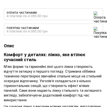
ОПЛАТА ЧАСТИНАМИ
4 платежі по 4 095.00 грн
ПОКУПКА ЧАСТИНАМИ
4 платежі по 4 095.00 грн
Опис
Комфорт у деталях: ліжко, яке втілює
сучасний стиль
М'які форми та гармонійні лінії цього ліжка створюють
відчуття затишку з першого погляду. Стримана оббивка
тканиною перетворює звичайне спальне місце на стильний
осередок відпочинку. Узголів'я складається з кількох
горизонтальних секцій, що створюють ефект м'яких
панелей. Саме вони надають ліжку стильного та затишного
вигляду, забезпечуючи додатковий комфорт під час
використання.
Це сучасне ліжко з високим м’яким узголів’ям, виготовлене