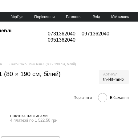
Мій кошик
Порівняння
Укр
Рус
Бажання
Вхід
меблі
0731362040
0971362040
0951362040
ка
Ліжко Сохо Лайн міні-1 (80 × 190 см, білий)
1 (80 × 190 см, білий)
Артикул
tn-l-hf-mn-bl
Порівняти
В бажання
ПОКУПКА ЧАСТИНАМИ
4 платежі по 1 522.50 грн