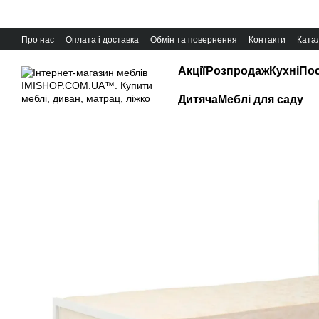
Перейти до основного контенту
Про нас
Оплата і доставка
Обмін та повернення
Контакти
Катал
Акції
Розпродаж
Кухні
Пос
Дитяча
Меблі для саду