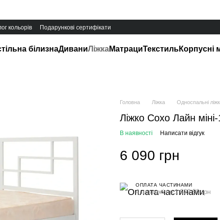
ог кольорів
Подарункові сертифікати
тільна білизна
Дивани
Ліжка
Матраци
Текстиль
Корпусні 
Головна
Ліжка
Односпальні ліж
Ліжко Сохо Лайн міні-
В наявності
Написати відгук
6 090 грн
ОПЛАТА ЧАСТИНАМИ
4 платежі по 1 522.50 грн