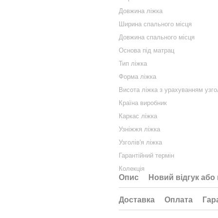
Довжина ліжка
Ширина спального місця
Довжина спального місця
Основа під матрац
Тип ліжка
Форма ліжка
Висота ліжка з урахуванням узгол
Країна виробник
Каркас ліжка
Узніжжя ліжка
Узголів'я ліжка
Гарантійний термін
Колекція
Опис
Новий відгук або
Доставка
Оплата
Гар