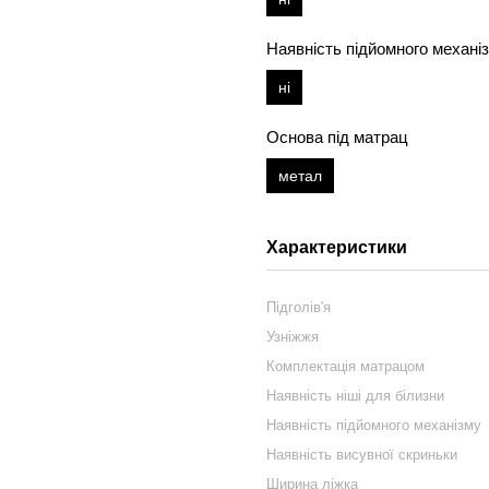
Наявність підйомного механі
ні
Основа під матрац
метал
Характеристики
Підголів'я
Узніжжя
Комплектація матрацом
Наявність ніші для білизни
Наявність підйомного механізму
Наявність висувної скриньки
Ширина ліжка