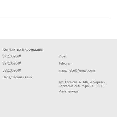
Контактна інформація
0731362040
Viber
0971362040
Telegram
0951362040
imiuamebel@gmail.com
Передзвонити вам?
вул. Громова, б. 146, м. Черкаси,
Черкаська обл., Україна 18000
Мапа проїзду