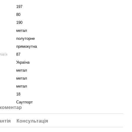
197
80
190
метал
полуторне
прямокутна
ів'я
87
Україна
метал
метал
метал
18
Саутпорт
 коментар
антія
Консультація