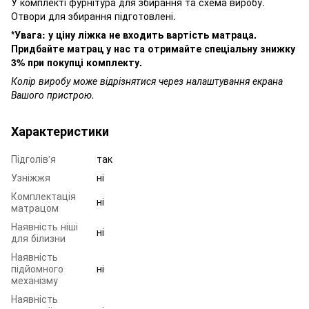
У комплекті фурнітура для збирання та схема виробу.
Отвори для збирання підготовлені.
*Увага: у ціну ліжка не входить вартість матраца.
Придбайте матрац у нас та отримайте спеціальну знижку
3% при покупці комплекту.
Колір виробу може відрізнятися через налаштування екрана
Вашого пристрою.
Характеристики
Підголів'я
так
Узніжжя
ні
Комплектація
ні
матрацом
Наявність ніші
ні
для білизни
Наявність
підйомного
ні
механізму
Наявність