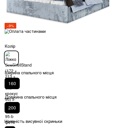
−9%
Колір
Ширина спального місця
160
Довжина спального місця
200
Наявність висувної скриньки