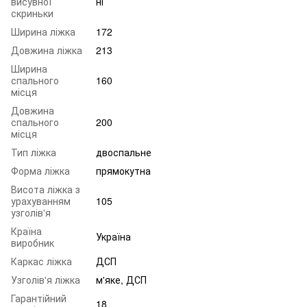
висувної
ні
скриньки
Ширина ліжка
172
Довжина ліжка
213
Ширина
спального
160
місця
Довжина
спального
200
місця
Тип ліжка
двоспальне
Форма ліжка
прямокутна
Висота ліжка з
урахуванням
105
узголів'я
Країна
Україна
виробник
Каркас ліжка
ДСП
Узголів'я ліжка
м'яке, ДСП
Гарантійний
18