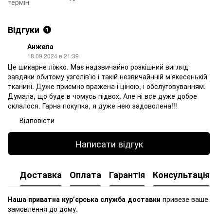
термін
Відгуки
1
Анжела
18.09.2024 в 21:39
Це шикарне ліжко. Має надзвичайно розкішний вигляд
завдяки обитому узголів’ю і такій незвичайнній м’якесенькій
тканині. Дуже приємно вражена і ціною, і обслуговуванням.
Думала, що буде в чомусь підвох. Але ні все дуже добре
склалося. Гарна покупка, я дуже нею задоволена!!!
Відповісти
Написати відгук
Доставка
Оплата
Гарантія
Консультація
Наша приватна курʼєрська служба доставки
привезе ваше
замовлення до дому.