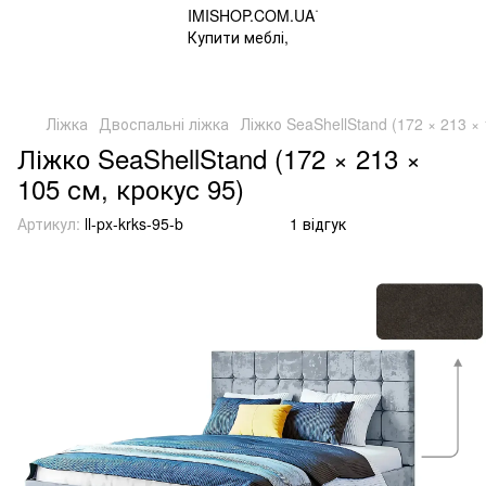
Ліжка
Двоспальні ліжка
Ліжко SeaShellStand (172 × 213 × 
Ліжко SeaShellStand (172 × 213 ×
105 см, крокус 95)
Артикул:
ll-px-krks-95-b
1 відгук