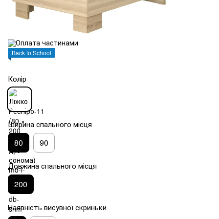
Back to School
Колір
Ширина спального місця
80
90
Довжина спального місця
200
Наявність висувної скриньки