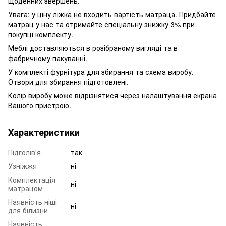
щоденних звершень.
Увага: у ціну ліжка не входить вартість матраца. Придбайте
матрац у нас та отримайте спеціальну знижку 3% при
покупці комплекту.
Меблі доставляються в розібраному вигляді та в
фабричному пакуванні.
У комплекті фурнітура для збирання та схема виробу.
Отвори для збирання підготовлені.
Колір виробу може відрізнятися через налаштування екрана
Вашого пристрою.
Характеристики
Підголів'я
так
Узніжжя
ні
Комплектація
ні
матрацом
Наявність ніші
ні
для білизни
Наявність