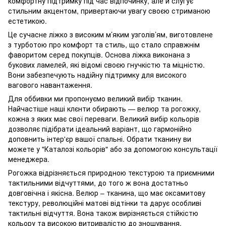
комфортну підтримку під час відпочинку, але й слугує
стильним акцентом, привертаючи увагу своєю стриманою
естетикою.
Це сучасне ліжко з високим м’яким узголів’ям, виготовлене
з турботою про комфорт та стиль, що стало справжнім
фаворитом серед покупців. Основа ліжка виконана з
букових ламелей, які відомі своєю гнучкістю та міцністю.
Вони забезпечують надійну підтримку для високого
вагового навантаження.
Для оббивки ми пропонуємо великий вибір тканин.
Найчастіше наші клєнти обирають — велюр та рогожку,
кожна з яких має свої переваги. Великий вибір кольорів
дозволяє підібрати ідеальний варіант, що гармонійно
доповнить інтер'єр вашої спальні. Обрати тканину ви
можете у "Каталозі кольорів" або за допомогою консультації
менеджера.
Рогожка відрізняється природною текстурою та приємними
тактильними відчуттями, до того ж вона достатньо
довговічна і якісна. Велюр – тканина, що має оксамитову
текстуру, революційні матові відтінки та дарує особливі
тактильні відчуття. Вона також вирізняється стійкістю
кольору та високою витривалістю до зношування.