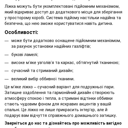
Ліжка можуть бути укомплектовані підйомним механізмом,
який відкриває доступ до додаткового місця для зберігання
у просторому коробі. Система підйому настільки надійна та
безпечна, що нею зможе користуватися навіть дитина.
Особливості:
може бути додатково оснащене підйомним механізмом,
за рахунок установки надійних газліфтів;
букові ламелі;
високе м’яке узголів’я та каркас, обтягнутий тканиною;
сучасний та стриманий дизайн;
великий вибір оббивної тканини.
Це м’яке ліжко – сучасний варіант для подружньої пари.
Затишне оздоблення та гармонійний дизайн створюють
атмосферу спокою і тепла, а стримані відтінки оббивки
стають чудовим фоном для яскравих акцентів у вашій
спальні. Це ліжко не лише прикрасить інтер'єр, але й
подарує вам відчуття справжнього домашнього затишку.
Зверніться до нас та дізнайтесь про можливість вигідно