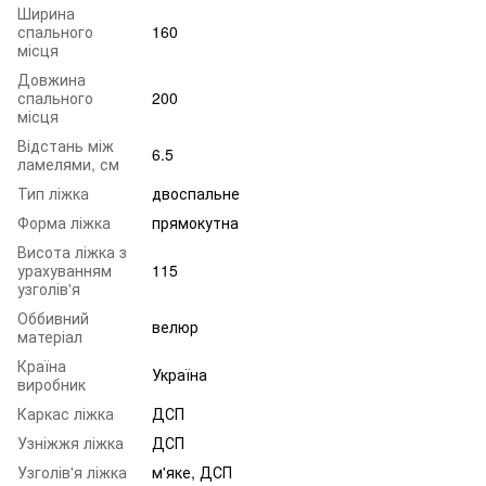
Ширина
спального
160
місця
Довжина
спального
200
місця
Відстань між
6.5
ламелями, см
Тип ліжка
двоспальне
Форма ліжка
прямокутна
Висота ліжка з
урахуванням
115
узголів'я
Оббивний
велюр
матеріал
Країна
Україна
виробник
Каркас ліжка
ДСП
Узніжжя ліжка
ДСП
Узголів'я ліжка
м'яке, ДСП