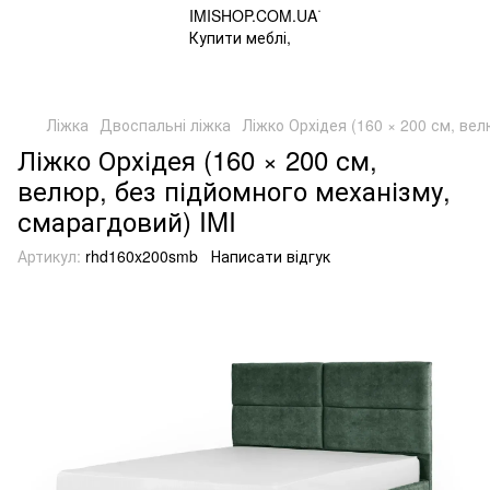
Ліжка
Двоспальні ліжка
Ліжко Орхідея (160 × 200 см, вел
Ліжко Орхідея (160 × 200 см,
велюр, без підйомного механізму,
смарагдовий) IMI
Артикул:
rhd160x200smb
Написати відгук