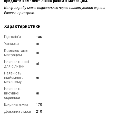
придбати комплект ліжка разом з матрацом.
Колір виробу може відрізнятися через налаштування екрана
Вашого пристрою.
Характеристики
Підголів'я
так
Узніжжя
ні
Комплектація
ні
матрацом
Наявність ніші
ні
для білизни
Наявність
підйомного
ні
механізму
Наявність
висувної
ні
скриньки
Ширина ліжка
170
Довжина ліжка
210