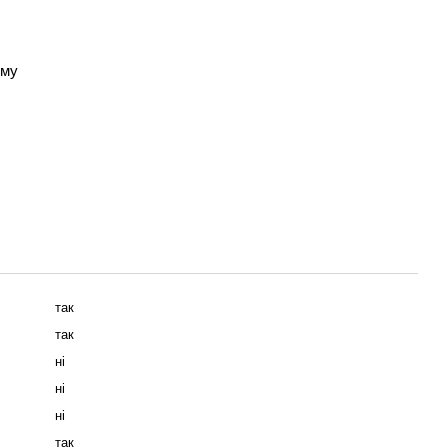
зму
так
так
ні
ні
ні
так