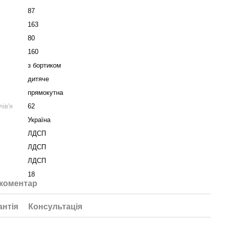
87
163
80
160
з бортиком
дитяче
прямокутна
ів'я
62
Україна
ЛДСП
ЛДСП
ЛДСП
18
 коментар
антія
Консультація