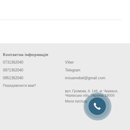
Контактна інформація
0731362040
Viber
0971362040
Telegram
0951362040
imiuamebel@gmail.com
Передзвонити вам?
вул. Громова, б. 146, м. Черкаси,
Черкаська обл., Україна 18000
Мапа проїзду