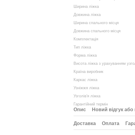
Ширина ліжка
Довжина ліжка
Ширина спального місця
Довжина спального місця
Комплектація
Тип ліжка
Форма ліжка
Висота ліжка з урахуванням узгол
Країна виробник
Каркас ліжка
Узніжжя ліжка
Узголів'я ліжка
Гарантійний термін
Опис
Новий відгук або
Доставка
Оплата
Гар