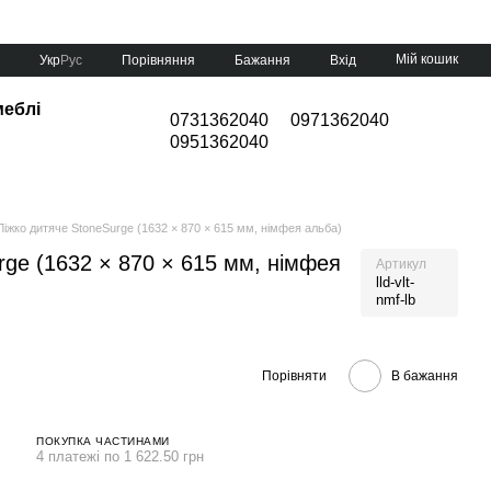
Мій кошик
Порівняння
Укр
Рус
Бажання
Вхід
меблі
0731362040
0971362040
0951362040
Ліжко дитяче StoneSurge (1632 × 870 × 615 мм, німфея альба)
rge (1632 × 870 × 615 мм, німфея
Артикул
lld-vlt-
nmf-lb
Порівняти
В бажання
ПОКУПКА ЧАСТИНАМИ
4 платежі по 1 622.50 грн