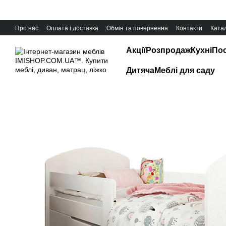
Перейти до основного контенту
Про нас
Оплата і доставка
Обмін та повернення
Контакти
Катал
Акції
Розпродаж
Кухні
Пос
Дитяча
Меблі для саду