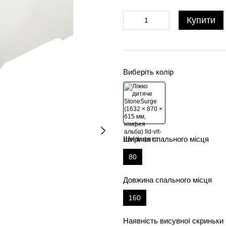
Купити
Виберіть колір
Ширина спального місця
80
Довжина спального місця
160
Наявність висувної скриньки