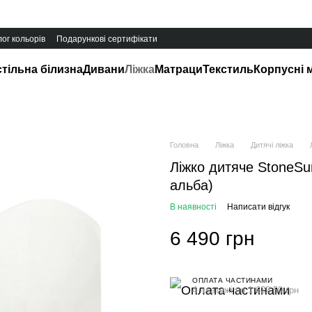
ог кольорів
Подарункові сертифікати
тільна білизна
Дивани
Ліжка
Матраци
Текстиль
Корпусні 
Головна
Ліжка
Дитячі ліжка
Ліжко дитяче StoneSu
альба)
В наявності
Написати відгук
6 490 грн
ОПЛАТА ЧАСТИНАМИ
4 платежі по 1 622.50 грн