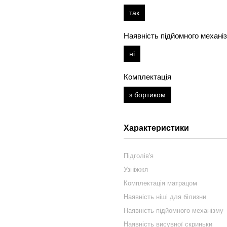
так
Наявність підйомного механі
ні
Комплектація
з бортиком
Характеристики
Підголів'я
Узніжжя
Комплектація матрацом
Наявність ніші для білизни
Наявність підйомного механізму
Наявність висувної скриньки