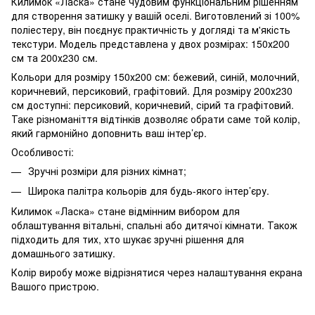
Килимок «Ласка» стане чудовим функціональним рішенням
для створення затишку у вашій оселі. Виготовлений зі 100%
поліестеру, він поєднує практичність у догляді та м'якість
текстури. Модель представлена у двох розмірах: 150х200
см та 200х230 см.
Кольори для розміру 150х200 см: бежевий, синій, молочний,
коричневий, персиковий, графітовий. Для розміру 200х230
см доступні: персиковий, коричневий, сірий та графітовий.
Таке різноманіття відтінків дозволяє обрати саме той колір,
який гармонійно доповнить ваш інтер’єр.
Особливості:
Зручні розміри для різних кімнат;
Широка палітра кольорів для будь-якого інтер’єру.
Килимок «Ласка» стане відмінним вибором для
облаштування вітальні, спальні або дитячої кімнати. Також
підходить для тих, хто шукає зручні рішення для
домашнього затишку.
Колір виробу може відрізнятися через налаштування екрана
Вашого пристрою.