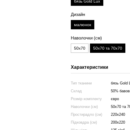
бязь Gold Lux
Дизайн
малюнок
Наволочки (см)
50х70
50х70 та 70х70
Характеристики
Тип тканини
бязь Gold 
Склад
50% бавов
Розмір комплекту
євро
Наволочки (см)
50х70 та 7
Простирадло (см)
220х240
Підковдра (см)
200х220