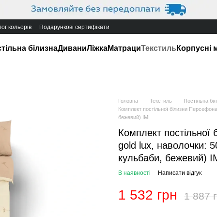
ог кольорів
Подарункові сертифікати
тільна білизна
Дивани
Ліжка
Матраци
Текстиль
Корпусні 
Головна
Текстиль
Постільна бі
Комплект постільної білизни Персефона-
бежевий) IMI
Комплект постільної 
gold lux, наволочки: 
кульбаби, бежевий) I
В наявності
Написати відгук
1 532 грн
1 887 