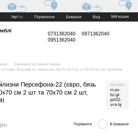
Мій кошик
Порівняння
Укр
Рус
Бажання
Вхід
меблі
0731362040
0971362040
0951362040
лизна
Комплекти постільної білизни
22 (євро, бязь gold lux, наволочки: 50х70 см 2 шт та 70х70 см 2 шт, кульбаби,
білизни Персефона-22 (євро, бязь
Артикул
m-ps-
50х70 см 2 шт та 70х70 см 2 шт,
bz-gl-
MI
psf22-
vr-k-bj
грн
Порівняти
В бажання