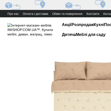
Перейти до основного контенту
Про нас
Оплата і доставка
Обмін та повернення
Контакти
Катал
Акції
Розпродаж
Кухні
Пос
Дитяча
Меблі для саду