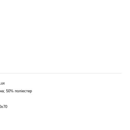
Lux
на; 50% поліестер
0х70