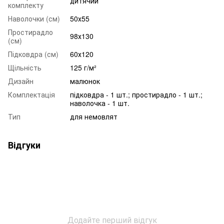
дитячий
комплекту
Наволочки (см)
50х55
Простирадло
98х130
(см)
Підковдра (см)
60х120
Щільність
125 г/м²
Дизайн
малюнок
Комплектація
підковдра - 1 шт.; простирадло - 1 шт.;
наволочка - 1 шт.
Тип
для немовлят
Відгуки
Додайте перший відгук