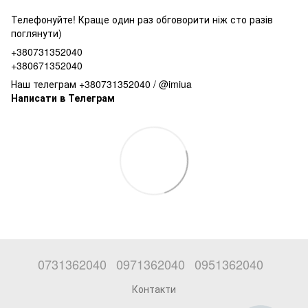
Телефонуйте! Краще один раз обговорити ніж сто разів
поглянути)
+380731352040
+380671352040
Наш телеграм +380731352040 / @imiua
Написати в Телеграм
0731362040
0971362040
0951362040
Контакти