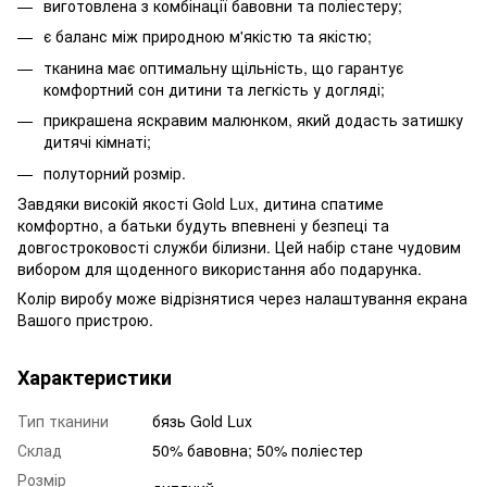
виготовлена з комбінації бавовни та поліестеру;
є баланс між природною м'якістю та якістю;
тканина має оптимальну щільність, що гарантує
комфортний сон дитини та легкість у догляді;
прикрашена яскравим малюнком, який додасть затишку
дитячі кімнаті;
полуторний розмір.
Завдяки високій якості Gold Lux, дитина спатиме
комфортно, а батьки будуть впевнені у безпеці та
довгостроковості служби білизни. Цей набір стане чудовим
вибором для щоденного використання або подарунка.
Колір виробу може відрізнятися через налаштування екрана
Вашого пристрою.
Характеристики
Тип тканини
бязь Gold Lux
Склад
50% бавовна; 50% поліестер
Розмір