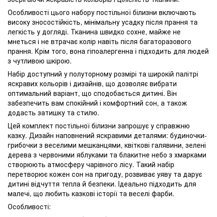
Особливості цього набору постільної білизни включають
високу зносостійкість, мінімальну усадку після прання та
легкість у догляді. Тканина швидко сохне, майже не
мнеться і не втрачає колір навіть після багаторазового
прання. Крім того, вона гіпоалергенна і підходить для людей
з чутливою шкірою.
Набір доступний у полуторному розмірі та широкій палітрі
яскравих кольорів і дизайнів, що дозволяє вибрати
оптимальний варіант, що сподобається дитині. Він
забезпечить вам спокійний і комфортний сон, а також
додасть затишку та стилю.
Цей комплект постільної білизни запрошує у справжню
казку. Дизайн наповнений яскравими деталями: будиночки-
грибочки з веселими мешканцями, квіткові галявини, зелені
дерева з червоними яблуками та блакитне небо з хмарками
створюють атмосферу чарівного лісу. Такий набір
перетворює кожен сон на пригоду, розвиває уяву та дарує
дитині відчуття тепла й безпеки. Ідеально підходить для
малечі, що любить казкові історії та веселі фарби.
Особливості: