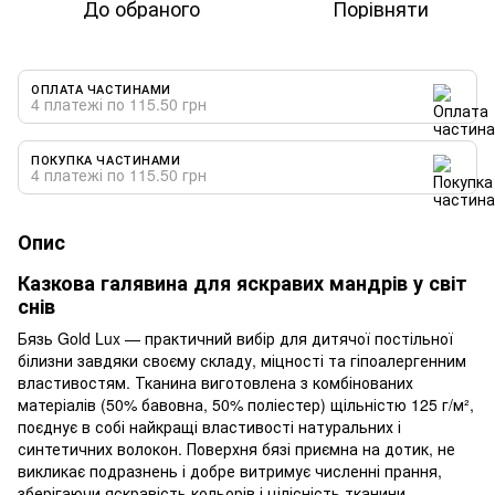
До обраного
Порівняти
ОПЛАТА ЧАСТИНАМИ
4 платежі по 115.50 грн
ПОКУПКА ЧАСТИНАМИ
4 платежі по 115.50 грн
Опис
Казкова галявина для яскравих мандрів у світ
снів
Бязь Gold Lux — практичний вибір для дитячої постільної
білизни завдяки своєму складу, міцності та гіпоалергенним
властивостям. Тканина виготовлена з комбінованих
матеріалів (50% бавовна, 50% поліестер) щільністю 125 г/м²,
поєднує в собі найкращі властивості натуральних і
синтетичних волокон. Поверхня бязі приємна на дотик, не
викликає подразнень і добре витримує численні прання,
зберігаючи яскравість кольорів і цілісність тканини.