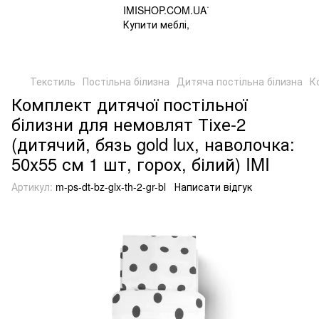
Текстиль
Постільна білизна
Дитяча постільна білизна
К
Комплект дитячої постільної
білизни для немовлят Тіхе-2
(дитячий, бязь gold lux, наволочка:
50х55 см 1 шт, горох, білий) IMI
Артикул:
m-ps-dt-bz-glx-th-2-gr-bl
Написати відгук