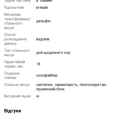
Задня частина
в тканині
Підлокітник
м'який
Механізм
трансформації
дельфін
спального
місця
Спосіб
розкладання
вздовж
дивану
Тип спального
для щоденного сну
місця
Гарантійний
18
термін, міс.
Подушка
холофайбер
спинки
Спальне місце
синтепон, термоповсть, пінополіуретан,
пружинний блок
Висувний ящик
ні
Відгуки