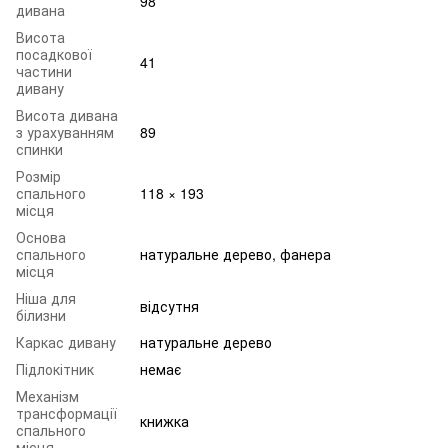
98
дивана
Висота
посадкової
41
частини
дивану
Висота дивана
з урахуванням
89
спинки
Розмір
спального
118 × 193
місця
Основа
спального
натуральне дерево, фанера
місця
Ніша для
відсутня
білизни
Каркас дивану
натуральне дерево
Підлокітник
немає
Механізм
трансформації
книжка
спального
місця