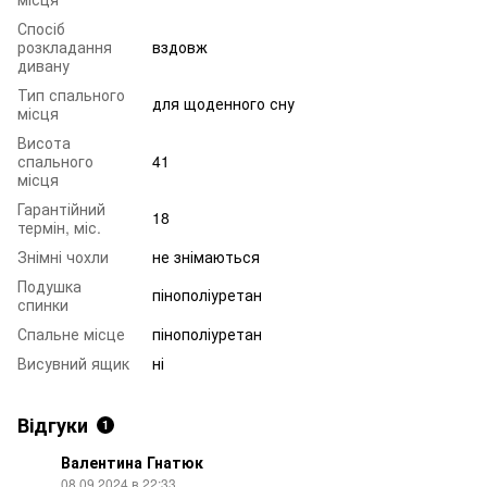
Спосіб
розкладання
вздовж
дивану
Тип спального
для щоденного сну
місця
Висота
спального
41
місця
Гарантійний
18
термін, міс.
Знімні чохли
не знімаються
Подушка
пінополіуретан
спинки
Спальне місце
пінополіуретан
Висувний ящик
ні
Відгуки
1
Валентина Гнатюк
08.09.2024 в 22:33