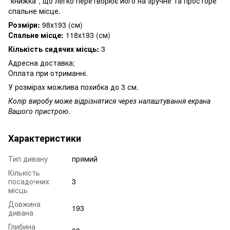
"книжка", що легко перетворює його на зручне та просторе
спальне місце.
Розміри:
98х193 (см)
Спальне місце:
118х193 (см)
Кількість сидячих місць:
3
Адресна доставка;
Оплата при отриманні.
У розмірах можлива похибка до 3 см.
Колір виробу може відрізнятися через налаштування екрана
Вашого пристрою.
Характеристики
Тип дивану
прямий
Кількість
посадочних
3
місць
Довжина
193
дивана
Глибина