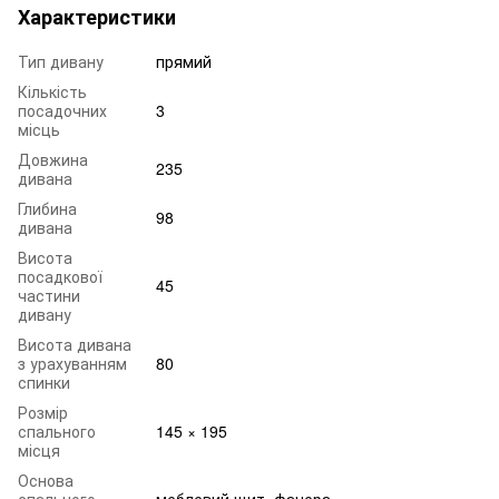
Характеристики
Тип дивану
прямий
Кількість
посадочних
3
місць
Довжина
235
дивана
Глибина
98
дивана
Висота
посадкової
45
частини
дивану
Висота дивана
з урахуванням
80
спинки
Розмір
спального
145 × 195
місця
Основа
спального
меблевий щит, фанера