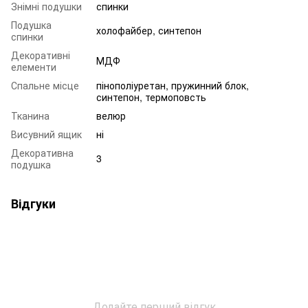
Знімні подушки
спинки
Подушка
холофайбер, синтепон
спинки
Декоративні
МДФ
елементи
Спальне місце
пінополіуретан, пружинний блок,
синтепон, термоповсть
Тканина
велюр
Висувний ящик
ні
Декоративна
3
подушка
Відгуки
Додайте перший відгук