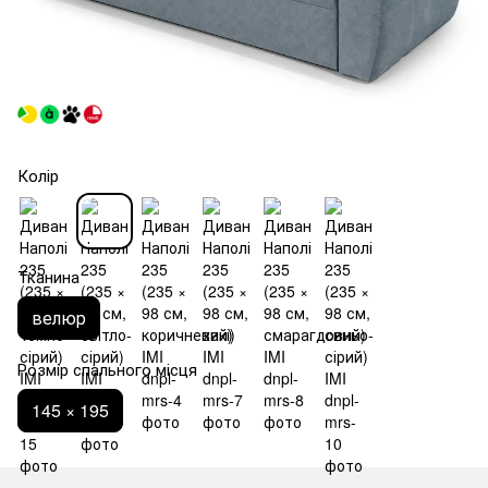
Колір
Тканина
велюр
Розмір спального місця
145 × 195