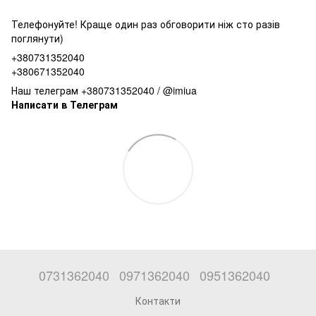
Телефонуйте! Краще один раз обговорити ніж сто разів
поглянути)
+380731352040
+380671352040
Наш телеграм +380731352040 / @imiua
Написати в Телеграм
0731362040
0971362040
0951362040
Контакти