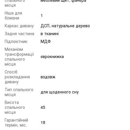
місця
Ніша для
1
білизни
Каркас дивану
ДСП, натуральне дерево
Задня частина
в тканині
Підлокітник
МДФ
Механізм
трансформації
єврокнижка
спального
місця
Спосіб
розкладання
вздовж
дивану
Тип спального
для щоденного сну
місця
Висота
спального
45
місця
Гарантійний
18
термін, міс.