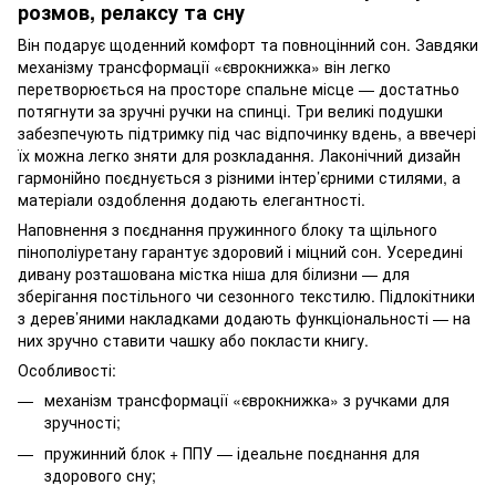
розмов, релаксу та сну
Він подарує щоденний комфорт та повноцінний сон. Завдяки
механізму трансформації «єврокнижка» він легко
перетворюється на просторе спальне місце — достатньо
потягнути за зручні ручки на спинці. Три великі подушки
забезпечують підтримку під час відпочинку вдень, а ввечері
їх можна легко зняти для розкладання. Лаконічний дизайн
гармонійно поєднується з різними інтер’єрними стилями, а
матеріали оздоблення додають елегантності.
Наповнення з поєднання пружинного блоку та щільного
пінополіуретану гарантує здоровий і міцний сон. Усередині
дивану розташована містка ніша для білизни — для
зберігання постільного чи сезонного текстилю. Підлокітники
з дерев’яними накладками додають функціональності — на
них зручно ставити чашку або покласти книгу.
Особливості:
механізм трансформації «єврокнижка» з ручками для
зручності;
пружинний блок + ППУ — ідеальне поєднання для
здорового сну;