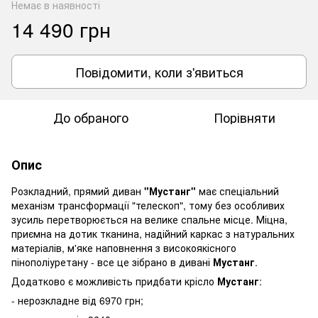
Немає в наявності
14 490 грн
Повідомити, коли з'явиться
До обраного
Порівняти
Опис
Розкладний, прямий диван
"Мустанг"
має спеціальний
механізм трансформації "телескоп", тому без особливих
зусиль перетворюється на велике спальне місце. Міцна,
приємна на дотик тканина, надійний каркас з натуральних
матеріалів, м'яке наповнення з високоякісного
пінополіуретану - все це зібрано в дивані
Мустанг
.
Додатково є можливість придбати крісло
Мустанг
:
- нерозкладне від 6970 грн;