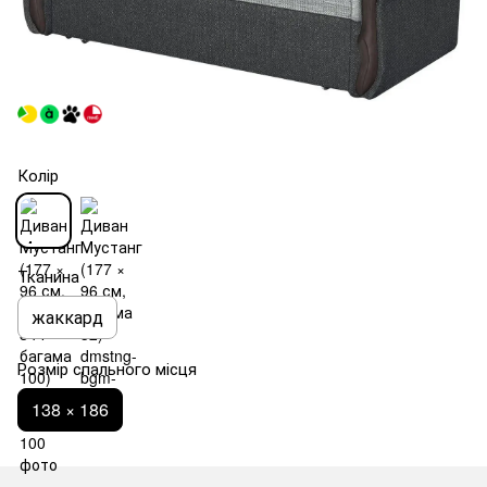
Колір
Тканина
жаккард
Розмір спального місця
138 × 186