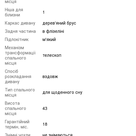
місця
Ніша для
1
білизни
Каркас дивану
дерев'яний брус
Задня частина
в флізеліні
Підлокітник
м'який
Механізм
трансформації
телескоп
спального
місця
Спосіб
розкладання
вздовж
дивану
Тип спального
для щоденного сну
місця
Висота
спального
43
місця
Гарантійний
18
термін, міс.
Знімні чохли
не знімаються