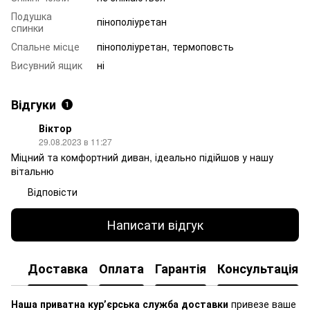
Подушка
пінополіуретан
спинки
Спальне місце
пінополіуретан, термоповсть
Висувний ящик
ні
Відгуки
1
Віктор
29.08.2023 в 11:27
Міцний та комфортний диван, ідеально підійшов у нашу
вітальню
Відповісти
Написати відгук
Доставка
Оплата
Гарантія
Консультація
Наша приватна курʼєрська служба доставки
привезе ваше