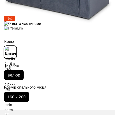
−9%
Колір
Тканина
велюр
Розмір спального місця
160 × 200