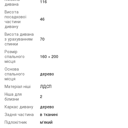
116
дивана
Висота
посадкової
46
частини
дивану
Висота дивана
з урахуванням
70
спинки
Розмір
спального
160 × 200
місця
Основа
спального
дерево
місця
Матеріал ніші
ЛДСП
Ніша для
2
білизни
Каркас дивану
дерево
Задня частина
в тканині
Підлокітник
м'який