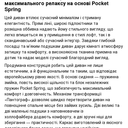
максимального релаксу на основі Pocket
Spring
Цей диван втілює сучасний мінімалізм і стриману
елегантність. Прямі лінії, широкі підлокітники та
розкішна оббивка надають йому стильного вигляду, що
легко впишеться як у приміщення в стилі лофт, так і в
скандинавський або сучасний інтер'єр. Завдяки глибокій
посадці та м’яким подушкам диван дарує кімнаті атмосферу
затишку та комфорту, а високоякісна тканина приємна на
дотик та надає моделі сучасний благородний вигляд.
Продумана конструкція робить цей диван не лише
естетичним, а й функціональним та таким, що відповідає
європейському рівню якості. В основі сидіння — пружинна
змійка, повсть високої щільності та блок незалежних
пружин Pocket Spring, що забезпечують максимальний
комфорт і довговічність. Механізм трансформації
«Пантограф» дозволяє швидко перетворити диван на
повноцінне спальне місце без зайвих зусиль. Дві великі та
дві маленькі подушки з наповнювачем із
холлофайбера додають комфорту, а дві зручні ніші для
зберігання — практичності. Каркас виготовлений із якісного
дерев'яного бруса сосни, що гарантує надійність