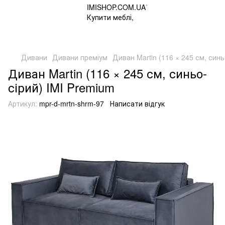
Дивани
Дивани преміум
Диван Martin (116 × 245 см, синь
Диван Martin (116 × 245 см, синьо-
сірий) IMI Premium
Артикул:
mpr-d-mrtn-shrm-97
Написати відгук