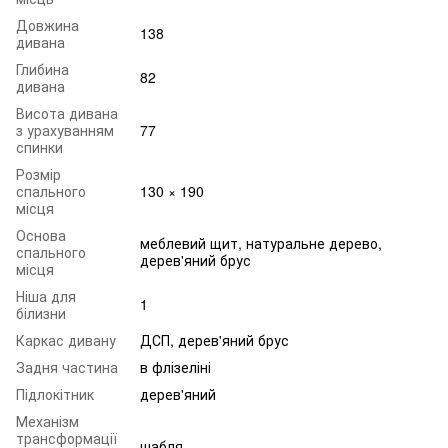
Довжина
138
дивана
Глибина
82
дивана
Висота дивана
з урахуванням
77
спинки
Розмір
спального
130 × 190
місця
Основа
меблевий щит, натуральне дерево,
спального
дерев'яний брус
місця
Ніша для
1
білизни
Каркас дивану
ДСП, дерев'яний брус
Задня частина
в флізеліні
Підлокітник
дерев'яний
Механізм
трансформації
шабля