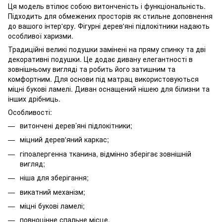
Ця модель втілює собою витонченість і функціональність.
Підходить для обмежених просторів як стильне доповнення
до вашого інтер'єру. Фігурні дерев'яні підлокітники надають
особливої харизми.
Традиційні великі подушки замінені на пряму спинку та дві
декоративні подушки. Це додає дивану елегантності в
зовнішньому вигляді та робить його затишним та
комфортним. Для основи під матрац використовуються
міцні букові ламелі. Диван оснащений нішею для білизни та
інших дрібниць.
Особливості:
витончені дерев’яні підлокітники;
міцний дерев'яний каркас;
гіпоалергенна тканина, відмінно зберігає зовнішній
вигляд;
ніша для зберігання;
викатний механізм;
міцні букові ламелі;
повноцінне спальне місце.