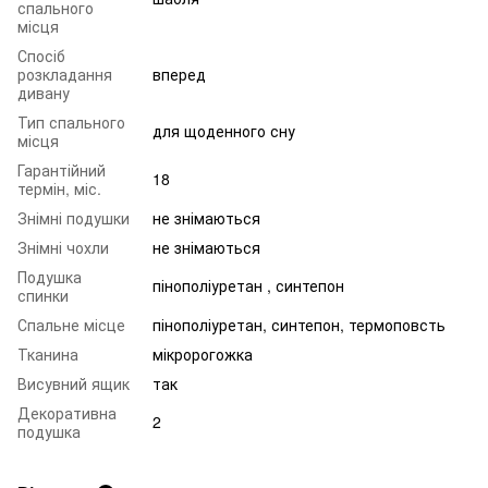
спального
місця
Спосіб
розкладання
вперед
дивану
Тип спального
для щоденного сну
місця
Гарантійний
18
термін, міс.
Знімні подушки
не знімаються
Знімні чохли
не знімаються
Подушка
пінополіуретан , синтепон
спинки
Спальне місце
пінополіуретан, синтепон, термоповсть
Тканина
мікророгожка
Висувний ящик
так
Декоративна
2
подушка