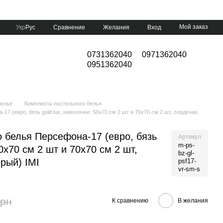
Мой заказ
Сравнение
Укр
Рус
Желания
Вход
0731362040
0971362040
0951362040
бельё
Комплекты постельного белья
7 (евро, бязь gold lux, наволочки: 50х70 см 2 шт и 70х70 см 2 шт, сердечки,
 белья Персефона-17 (евро, бязь
Артикул
m-ps-
50х70 см 2 шт и 70х70 см 2 шт,
bz-gl-
ерый) IMI
psf17-
vr-sm-s
грн
К сравнению
В желания