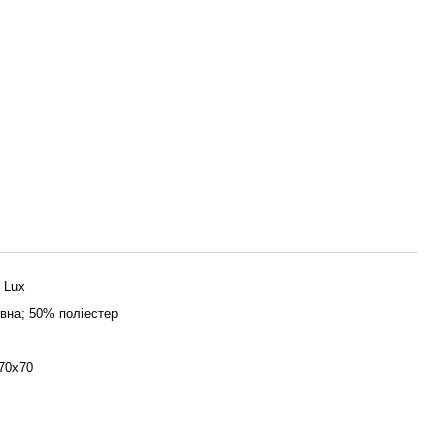
 Lux
вна; 50% поліестер
 70х70