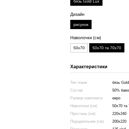
бязь Gold Lux
Дизайн
рисунок
Наволочки (см)
50х70
50х70 та 70х70
Характеристики
Тип ткани
бязь Gold
Состав
50% баво
Размер комплекта
евро
Наволочки (см)
50х70 та
Простынь (см)
220х240
Пододеяльник (см)
200х220