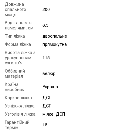
Довжина
спального
200
місця
Відстань між
6.5
ламелями, см
Тип ліжка
двоспальне
Форма ліжка
прямокутна
Висота ліжка з
урахуванням
115
узголів'я
Оббивний
велюр
матеріал
Країна
Україна
виробник
Каркас ліжка
ДСП
Узніжжя ліжка
ДСП
Узголів'я ліжка
м'яке, ДСП
Гарантійний
18
термін