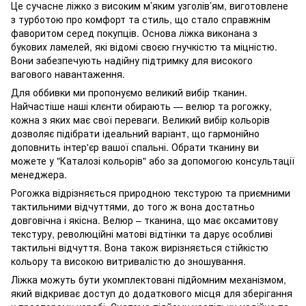
Це сучасне ліжко з високим м’яким узголів’ям, виготовлене
з турботою про комфорт та стиль, що стало справжнім
фаворитом серед покупців. Основа ліжка виконана з
букових ламелей, які відомі своєю гнучкістю та міцністю.
Вони забезпечують надійну підтримку для високого
вагового навантаження.
Для оббивки ми пропонуємо великий вибір тканин.
Найчастіше наші клєнти обирають — велюр та рогожку,
кожна з яких має свої переваги. Великий вибір кольорів
дозволяє підібрати ідеальний варіант, що гармонійно
доповнить інтер'єр вашої спальні. Обрати тканину ви
можете у "Каталозі кольорів" або за допомогою консультації
менеджера.
Рогожка відрізняється природною текстурою та приємними
тактильними відчуттями, до того ж вона достатньо
довговічна і якісна. Велюр – тканина, що має оксамитову
текстуру, революційні матові відтінки та дарує особливі
тактильні відчуття. Вона також вирізняється стійкістю
кольору та високою витривалістю до зношування.
Ліжка можуть бути укомплектовані підйомним механізмом,
який відкриває доступ до додаткового місця для зберігання