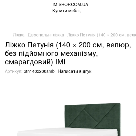
Ліжка
Двоспальні ліжка
Ліжко Петунія (140 × 200 см, вел
Ліжко Петунія (140 × 200 см, велюр,
без підйомного механізму,
смарагдовий) IMI
Артикул:
ptn140x200smb
Написати відгук