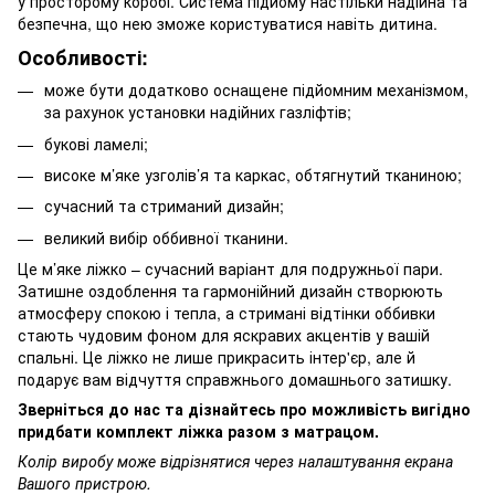
у просторому коробі. Система підйому настільки надійна та
безпечна, що нею зможе користуватися навіть дитина.
Особливості:
може бути додатково оснащене підйомним механізмом,
за рахунок установки надійних газліфтів;
букові ламелі;
високе м’яке узголів’я та каркас, обтягнутий тканиною;
сучасний та стриманий дизайн;
великий вибір оббивної тканини.
Це м’яке ліжко – сучасний варіант для подружньої пари.
Затишне оздоблення та гармонійний дизайн створюють
атмосферу спокою і тепла, а стримані відтінки оббивки
стають чудовим фоном для яскравих акцентів у вашій
спальні. Це ліжко не лише прикрасить інтер'єр, але й
подарує вам відчуття справжнього домашнього затишку.
Зверніться до нас та дізнайтесь про можливість вигідно
придбати комплект ліжка разом з матрацом.
Колір виробу може відрізнятися через налаштування екрана
Вашого пристрою.