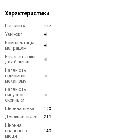
Характеристики
Підголів'я
так
Узніжжя
ні
Комплектація
ні
матрацом
Наявність ніші
ні
для білизни
Наявність
підйомного
ні
механізму
Наявність
висувної
ні
скриньки
Ширина ліжка
150
Довжина ліжка
210
Ширина
спального
140
місця